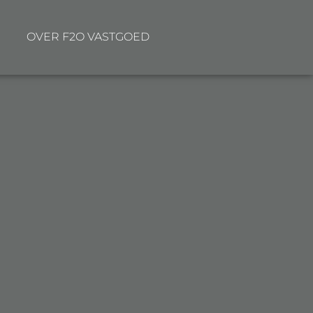
OVER F
2
O VASTGOED